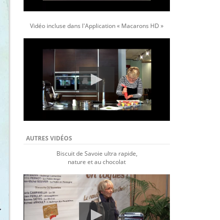
Vidéo incluse dans l'Application « Macarons HD »
AUTRES VIDÉOS
Biscuit de Savoie ultra rapide,
nature et au chocolat