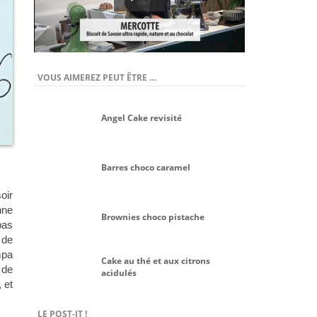
VOUS AIMEREZ PEUT ÊTRE …
Angel Cake revisité
Barres choco caramel
oir
nne
Brownies choco pistache
pas
 de
mpa
Cake au thé et aux citrons
 de
acidulés
 et
LE POST-IT !