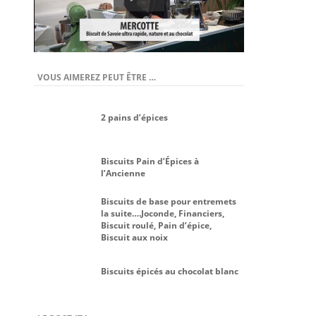
VOUS AIMEREZ PEUT ÊTRE …
2 pains d’épices
Biscuits Pain d’Épices à
l’Ancienne
Biscuits de base pour entremets
la suite….Joconde, Financiers,
Biscuit roulé, Pain d’épice,
Biscuit aux noix
Biscuits épicés au chocolat blanc