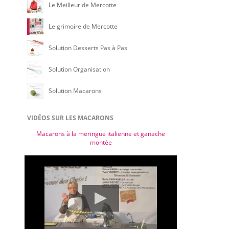
Le Meilleur de Mercotte
Le grimoire de Mercotte
Solution Desserts Pas à Pas
Solution Organisation
Solution Macarons
VIDÉOS SUR LES MACARONS
Macarons à la meringue italienne et ganache
montée