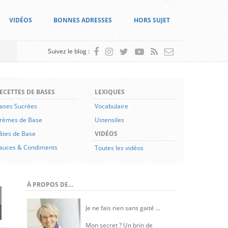
VIDÉOS
BONNES ADRESSES
HORS SUJET
Suivez le blog :
ECETTES DE BASES
LEXIQUES
ases Sucrées
Vocabulaire
rèmes de Base
Ustensiles
âtes de Base
VIDÉOS
auces & Condiments
Toutes les vidéos
À PROPOS DE…
Je ne fais rien sans gaité ...
Mon secret ? Un brin de