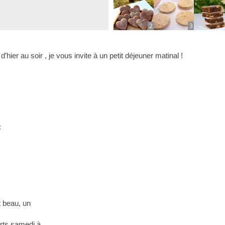
2
3
ier au soir , je vous invite à un petit déjeuner matinal !
:
t beau, un
erts samedi à