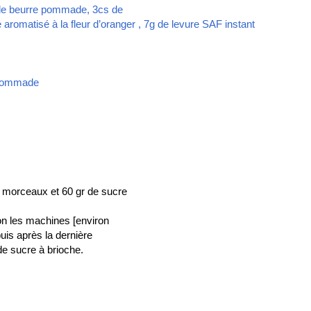
g de beurre pommade, 3cs de
 aromatisé à la fleur d’oranger , 7g de levure SAF instant
e pommade
 morceaux et 60 gr de sucre
on les machines [environ
uis après la dernière
de sucre à brioche.