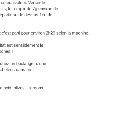
 ou équivalent. Verser le
puits, le remplir de 7g environ de
répartir sur le dessus 1cc de
 c’est parti pour environ 2h20 selon la machine.
at est sensiblement le
oches !
s chez un boulanger d’une
 achetées dans un
 noix, olives – lardons,