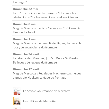
fromage ?
Dimanche 22 mai
Livre "Dis-moi ce que tu manges ? Que sont les
pénisciliums ? La boisson bio sans alcool Gimber
Dimanche 8 mai
Mag de Mercotte : le livre "je suis en Cp"; Casa Del
Limone; Le haloir
Dimanche 1 mai
Mag de Mercotte : le persillé de Tignes; Le bio et le
local; Le vocabulaire du fromage
Dimanche 24 avril
La laiterie des Marches; Jum'en Délice St Martin
Bellevue ; Le lexique du fromage
Dimanche 17 avril
Mag de Mercotte : Régalades Hachette cuisine;Les
algues bio Hepken; Lexique du fromage
Le Savoie Gourmande de Mercotte
Les Délices de Mercotte