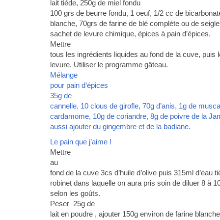
lait tiéde, 250g de miel fondu
100 grs de beurre fondu, 1 oeuf, 1/2 cc de bicarbonat
blanche, 70grs de farine de blé compléte ou de seigl
sachet de levure chimique, épices à pain d’épices.
Mettre
tous les ingrédients liquides au fond de la cuve, puis l
levure. Utiliser le programme gâteau.
Mélange
pour pain d’épices
35g de
cannelle, 10 clous de girofle, 70g d’anis, 1g de mus
cardamome, 10g de coriandre, 8g de poivre de la Ja
aussi ajouter du gingembre et de la badiane.
Le pain que j’aime !
Mettre
au
fond de la cuve 3cs d’huile d’olive puis 315ml d’eau 
robinet dans laquelle on aura pris soin de diluer 8 à 10
selon les goûts.
Peser 25g de
lait en poudre , ajouter 150g environ de farine blanch