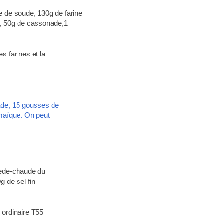
e de soude, 130g de farine
e, 50g de cassonade,1
es farines et la
cade, 15 gousses de
maïque. On peut
tiède-chaude du
g de sel fin,
e ordinaire T55