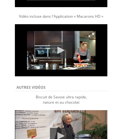
Vidéo incluse dans l'Application « Macarons HD »
AUTRES VIDÉOS
Biscuit de Savoie ultra rapide,
nature et au chocolat