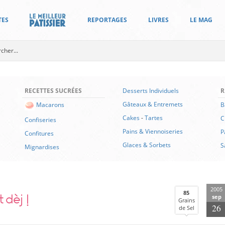
TES
REPORTAGES
LIVRES
LE MAG
RECETTES SUCRÉES
Desserts Individuels
R
Gâteaux & Entremets
B
Macarons
Cakes
-
Tartes
C
Confiseries
Pains & Viennoiseries
P
Confitures
Glaces & Sorbets
S
Mignardises
2005
 dèj !
85
sep
Grains
26
de Sel