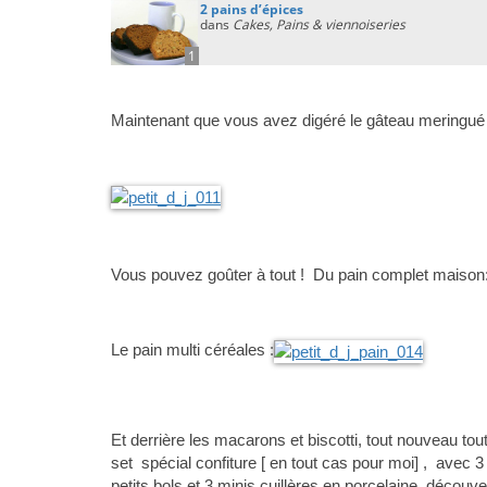
2 pains d’épices
dans
Cakes, Pains & viennoiseries
1
Maintenant que vous avez digéré le gâteau meringué d’h
Vous pouvez goûter à tout ! Du pain complet maison
Le pain multi céréales :
Et derrière les macarons et biscotti, tout nouveau tou
set spécial confiture [ en tout cas pour moi] , avec 3
petits bols et 3 minis cuillères en porcelaine, découv