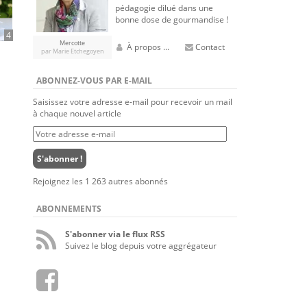
pédagogie dilué dans une
bonne dose de gourmandise !
4
Mercotte
À propos ...
Contact
par Marie Etchegoyen
ABONNEZ-VOUS PAR E-MAIL
Saisissez votre adresse e-mail pour recevoir un mail
à chaque nouvel article
Votre
adresse
e-
S'abonner !
mail
Rejoignez les 1 263 autres abonnés
ABONNEMENTS
S'abonner via le flux RSS
Suivez le blog depuis votre aggrégateur