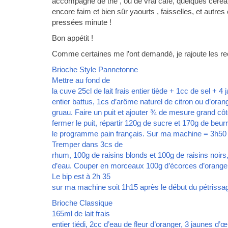
accompagné de thé , ou de vrai café, quelques céréa
encore faim et bien sûr yaourts , faisselles, et autre
pressées minute !
Bon appétit !
Comme certaines me l’ont demandé, je rajoute les r
Brioche Style Pannetonne
Mettre au fond de
la cuve 25cl de lait frais entier tiède + 1cc de sel + 
entier battus, 1cs d’arôme naturel de citron ou d’oran
gruau. Faire un puit et ajouter ¾ de mesure grand côt
fermer le puit, répartir 120g de sucre et 170g de beu
le programme pain français. Sur ma machine = 3h50
Tremper dans 3cs de
rhum, 100g de raisins blonds et 100g de raisins noirs,
d’eau. Couper en morceaux 100g d’écorces d’orange. 
Le bip est à 2h 35
sur ma machine soit 1h15 après le début du pétrissa
Brioche Classique
165ml de lait frais
entier tiédi, 2cc d’eau de fleur d’oranger, 3 jaunes d’œ