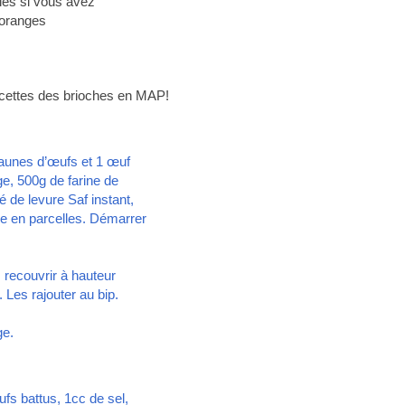
les si vous avez
s oranges
ecettes des brioches en MAP!
4 jaunes d’œufs et 1 œuf
ge, 500g de farine de
é de levure Saf instant,
rre en parcelles. Démarrer
 recouvrir à hauteur
Les rajouter au bip.
ge.
ufs battus, 1cc de sel,