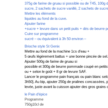
375g de farine de gruau si possible ou de T45, 100
sucre, 2 sachets de sucre vanillé, 2 sachets de sucre
Mettre les éléments
liquides au fond de la cuve.
Ajouter farine
+sucre + levure dans un petit puits + dés de beurr
Cuire sur programme
sucré – ou équivalent à 3h 50 environ –
Brioche style St Genix
Mettre au fond de la machine 1cs d’eau +
5 œufs légèrement battus + une bonne pincée de sel.
Ajouter 500g de farine de gruau si
possible et 300g de beurre pommade coupé en petits
ou + selon le goût + 8 gr de levure SAF.
Lancer le programme pain français ou pain blanc sel
3h50]. Au bip, ajouter 250g de pralines concassées, p
levée, juste avant la cuisson ajouter des gros grains 
le Pain d’épice
Programme
750g10cl de