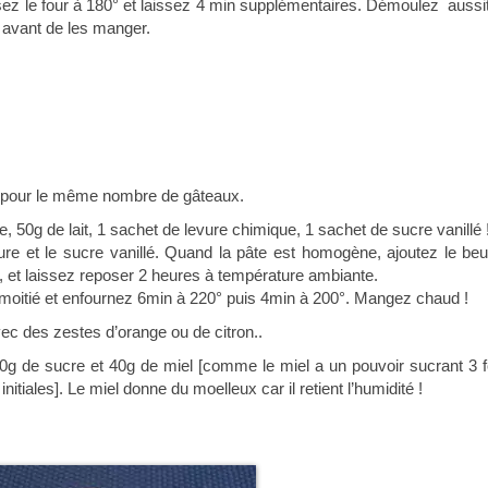
sez le four à 180° et laissez 4 min supplémentaires. Démoulez aussit
 avant de les manger.
ns pour le même nombre de gâteaux.
, 50g de lait, 1 sachet de levure chimique, 1 sachet de sucre vanillé 
evure et le sucre vanillé. Quand la pâte est homogène, ajoutez le beu
 et laissez reposer 2 heures à température ambiante.
 moitié et enfournez 6min à 220° puis 4min à 200°. Mangez chaud !
c des zestes d’orange ou de citron..
 80g de sucre et 40g de miel [comme le miel a un pouvoir sucrant 3 f
nitiales]. Le miel donne du moelleux car il retient l’humidité !