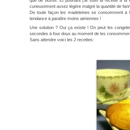
que de bosse. Et pourtant j’ai suivi la recette à la
curieusement assez légère malgré la quantité de farin
De toute façon les madeleines se consomment à la s
tendance à paraître moins aériennes !
Une solution ? Oui ça existe ! On peut les congeler
secondes à four doux au moment de les consommer ! O
Sans attendre voici les 2 recettes: