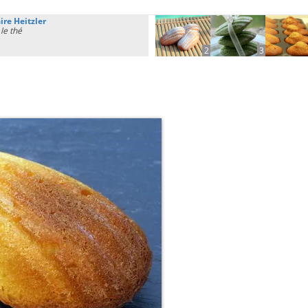
re Heitzler
le thé
2
3