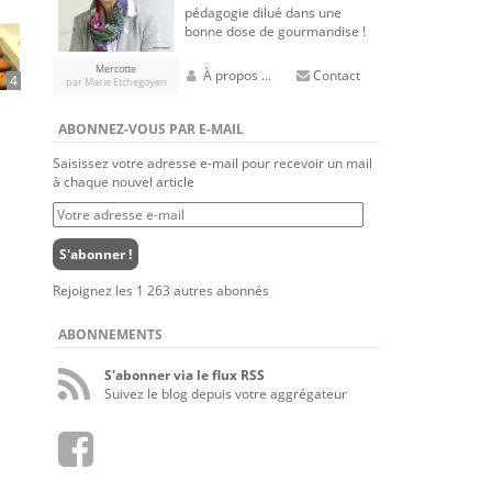
pédagogie dilué dans une
bonne dose de gourmandise !
Mercotte
À propos ...
Contact
4
par Marie Etchegoyen
ABONNEZ-VOUS PAR E-MAIL
Saisissez votre adresse e-mail pour recevoir un mail
à chaque nouvel article
Votre
adresse
e-
S'abonner !
mail
Rejoignez les 1 263 autres abonnés
ABONNEMENTS
S'abonner via le flux RSS
Suivez le blog depuis votre aggrégateur