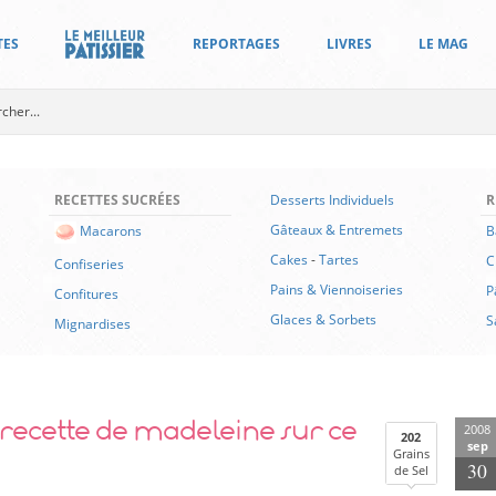
TES
REPORTAGES
LIVRES
LE MAG
RECETTES SUCRÉES
Desserts Individuels
R
Gâteaux & Entremets
B
Macarons
Cakes
-
Tartes
C
Confiseries
Pains & Viennoiseries
P
Confitures
Glaces & Sorbets
S
Mignardises
e recette de madeleine sur ce
2008
202
sep
Grains
30
de Sel