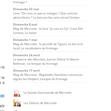
fromage ?
Dimanche 22 mai
Livre "Dis-moi ce que tu manges ? Que sont les
pénisciliums ? La boisson bio sans alcool Gimber
Dimanche 8 mai
Mag de Mercotte : le livre "je suis en Cp"; Casa Del
Limone; Le haloir
Dimanche 1 mai
Mag de Mercotte : le persillé de Tignes; Le bio et le
local; Le vocabulaire du fromage
Dimanche 24 avril
La laiterie des Marches; Jum'en Délice St Martin
Bellevue ; Le lexique du fromage
 la
Dimanche 17 avril
Mag de Mercotte : Régalades Hachette cuisine;Les
 la
algues bio Hepken; Lexique du fromage
r à
Le Savoie Gourmande de Mercotte
 de
Les Délices de Mercotte
tôt