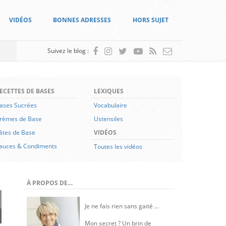
VIDÉOS
BONNES ADRESSES
HORS SUJET
Suivez le blog :
ECETTES DE BASES
LEXIQUES
ases Sucrées
Vocabulaire
rèmes de Base
Ustensiles
âtes de Base
VIDÉOS
auces & Condiments
Toutes les vidéos
À PROPOS DE…
Je ne fais rien sans gaité ...
Mon secret ? Un brin de