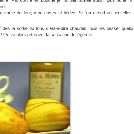
 lettre. Par contre en bouche je l’ai bien aimée aussi, plus riche m
e !
ortie du four, moelleuses et tièdes. Si l’on attend un peu elles 
 dès la sortie du four, c’est-à-dire chaudes, puis les passer quelq
n va alors retrouver la sensation de légèreté.