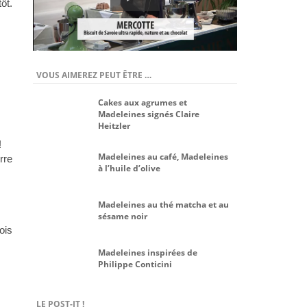
ôt.
VOUS AIMEREZ PEUT ÊTRE …
Cakes aux agrumes et
Madeleines signés Claire
Heitzler
!
Madeleines au café, Madeleines
rre
à l’huile d’olive
Madeleines au thé matcha et au
sésame noir
ois
Madeleines inspirées de
Philippe Conticini
LE POST-IT !