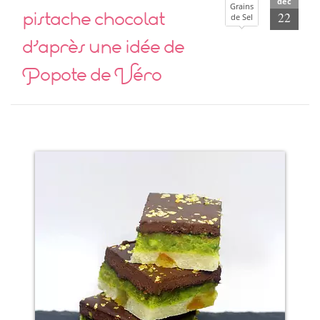
déc
Grains
pistache chocolat
22
de Sel
d’après une idée de
Popote de Véro