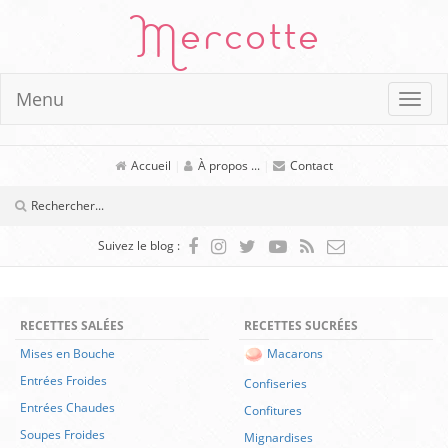
Mercotte
Menu
Accueil
|
À propos ...
|
Contact
Suivez le blog :
RECETTES SALÉES
RECETTES SUCRÉES
Mises en Bouche
Macarons
Entrées Froides
Confiseries
Entrées Chaudes
Confitures
Soupes Froides
Mignardises