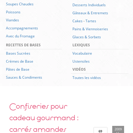
Soupes Chaudes
Desserts Individuels
Poissons
Gâteaux & Entremets
Viandes
Cakes
-
Tartes
Accompagnements
Pains & Viennoiseries
Avec du Fromage
Glaces & Sorbets
RECETTES DE BASES
LEXIQUES
Bases Sucrées
Vocabulaire
Crèmes de Base
Ustensiles
Pâtes de Base
VIDÉOS
Sauces & Condiments
Toutes les vidéos
Confiseries pour
cadeau gourmand :
carrés amandes
2009
69