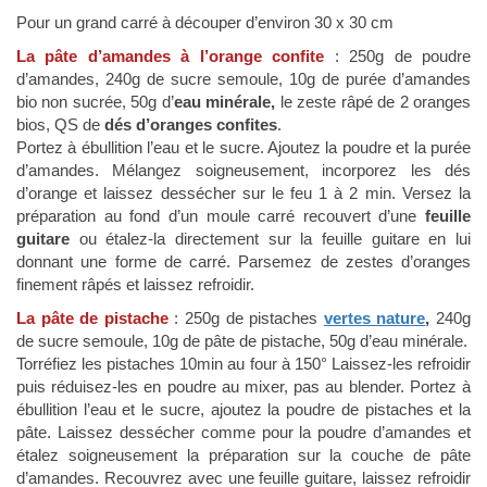
Pour un grand carré à découper d’environ 30 x 30 cm
La pâte d’amandes à l’orange confite
: 250g de poudre
d’amandes, 240g de sucre semoule, 10g de purée d’amandes
bio non sucrée, 50g d’
eau minérale,
le zeste râpé de 2 oranges
bios, QS de
dés d’oranges confites
.
Portez à ébullition l’eau et le sucre. Ajoutez la poudre et la purée
d’amandes. Mélangez soigneusement, incorporez les dés
d’orange et laissez dessécher sur le feu 1 à 2 min. Versez la
préparation au fond d’un moule carré recouvert d’une
feuille
guitare
ou étalez-la directement sur la feuille guitare en lui
donnant une forme de carré. Parsemez de zestes d’oranges
finement râpés et laissez refroidir.
La pâte de pistache
: 250g de pistaches
vertes nature
,
240g
de sucre semoule, 10g de pâte de pistache, 50g d’eau minérale.
Torréfiez les pistaches 10min au four à 150° Laissez-les refroidir
puis réduisez-les en poudre au mixer, pas au blender. Portez à
ébullition l’eau et le sucre, ajoutez la poudre de pistaches et la
pâte. Laissez dessécher comme pour la poudre d’amandes et
étalez soigneusement la préparation sur la couche de pâte
d’amandes. Recouvrez avec une feuille guitare, laissez refroidir