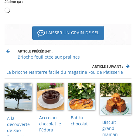
J’aime ça :
Chargement…
LAISSER UN GRAIN DE SEL
ARTICLE PRÉCÉDENT :
Brioche feuilletée aux pralines
ARTICLE SUIVANT :
La brioche Nanterre facile du magazine Fou de Pâtisserie
Accro au
Babka
A la
Biscuit
chocolat le
chocolat
découverte
grand-
Fédora
de Sao
maman