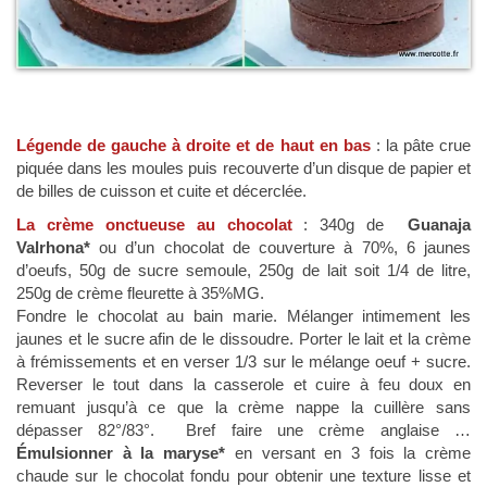
Légende de gauche à droite et de haut en bas
: la pâte crue
piquée dans les moules puis recouverte d’un disque de papier et
de billes de cuisson et cuite et décerclée.
La crème onctueuse au chocolat
: 340g de
Guanaja
Valrhona*
ou d’un chocolat de couverture à 70%, 6 jaunes
d’oeufs, 50g de sucre semoule, 250g de lait soit 1/4 de litre,
250g de crème fleurette à 35%MG.
Fondre le chocolat au bain marie. Mélanger intimement les
jaunes et le sucre afin de le dissoudre. Porter le lait et la crème
à frémissements et en verser 1/3 sur le mélange oeuf + sucre.
Reverser le tout dans la casserole et cuire à feu doux en
remuant jusqu’à ce que la crème nappe la cuillère sans
dépasser 82°/83°. Bref faire une crème anglaise …
Émulsionner à la maryse*
en versant en 3 fois la crème
chaude sur le chocolat fondu pour obtenir une texture lisse et