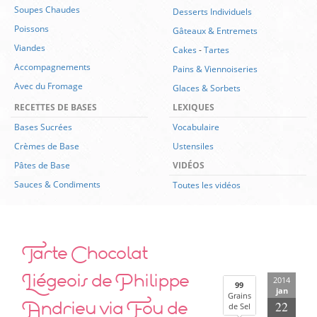
Soupes Chaudes
Desserts Individuels
Poissons
Gâteaux & Entremets
Viandes
Cakes
-
Tartes
Accompagnements
Pains & Viennoiseries
Avec du Fromage
Glaces & Sorbets
RECETTES DE BASES
LEXIQUES
Bases Sucrées
Vocabulaire
Crèmes de Base
Ustensiles
Pâtes de Base
VIDÉOS
Sauces & Condiments
Toutes les vidéos
Tarte Chocolat
Liégeois de Philippe
2014
99
jan
Grains
Andrieu via Fou de
22
de Sel