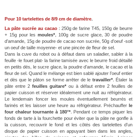
Pour 10 tartelettes de 8/9 cm de diamètre
.
La pâte sucrée au cacao
: 250g de farine T45, 150g de beurre
+ 15g pour les
moules*
, 100g de sucre glace, 30 de poudre
d’amande, 15g de poudre de cacao non sucrée, 50g d’oeuf -soit
un oeuf de taille moyenne- et une pincée de fleur de sel.
Dans la cuve du robot ou à défaut dans un saladier, sabler à la
feuille -le fouet plat- la farine tamisée avec le beurre froid détaillé
en petits dés, le sucre glace, la poudre d’amande, le cacao et la
fleur de sel. Quand le mélange est bien sablé ajouter l’oeuf entier
et dès que le pâton se forme arrêter de le
travailler*
. Étaler la
pâte entre 2
feuilles guitare*
ou à défaut entre 2 feuilles de
papier cuisson et réserver idéalement une nuit au réfrigérateur.
Le lendemain foncer les moules éventuellement beurrés et
farinés et les laisser une heure au réfrigérateur. Préchauffer
le
four chaleur tournante à 180°*
. Pendant ce temps piquer les
fonds de tarte à la fourchette pour éviter que la pâte ne gonfle à
la cuisson, recouvrir le fond et les côtés des tartelettes d’un
disque de papier cuisson en appuyant bien dans les angles,