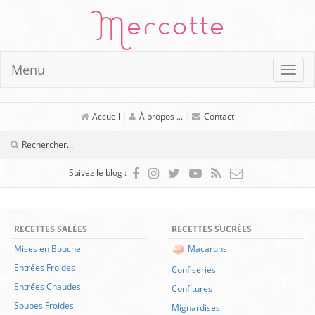
Mercotte
Menu
Accueil
|
À propos ...
|
Contact
Suivez le blog :
RECETTES SALÉES
RECETTES SUCRÉES
Mises en Bouche
Macarons
Entrées Froides
Confiseries
Entrées Chaudes
Confitures
Soupes Froides
Mignardises