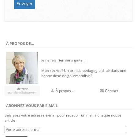
À PROPOS DE…
Je ne fais rien sans gaité ...
Mon secret ? Un brin de pédagogie dilué dans une
bonne dose de gourmandise !
Mercotte
À propos ...
Contact
par Marie Etchegoyen
ABONNEZ-VOUS PAR E-MAIL
Saisissez votre adresse e-mail pour recevoir un mail à chaque nouvel
article
Votre
adresse