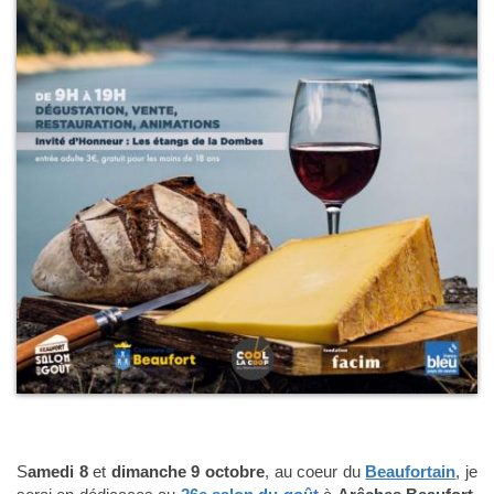
S
amedi 8
et
dimanche 9 octobre
, au coeur du
Beaufortain
, je