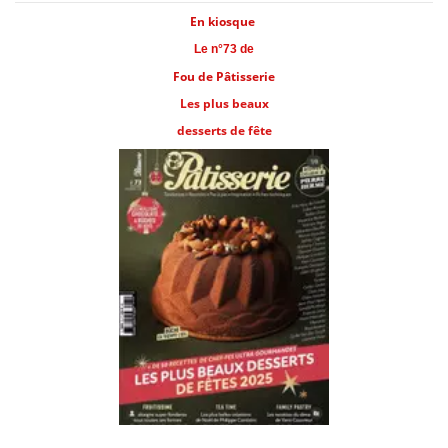
En kiosque
Le n°73 de
Fou de Pâtisserie
Les plus beaux
desserts de fête