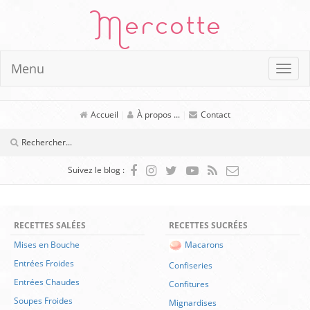
Mercotte
Menu
Accueil
|
À propos ...
|
Contact
Suivez le blog :
RECETTES SALÉES
RECETTES SUCRÉES
Mises en Bouche
Macarons
Entrées Froides
Confiseries
Entrées Chaudes
Confitures
Soupes Froides
Mignardises