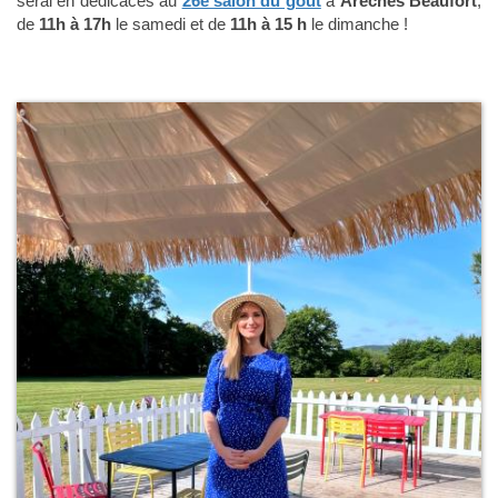
serai en dédicaces au
26e salon du goût
à
Arêches Beaufort
,
de
11h à 17h
le samedi et de
11h à 15 h
le dimanche !