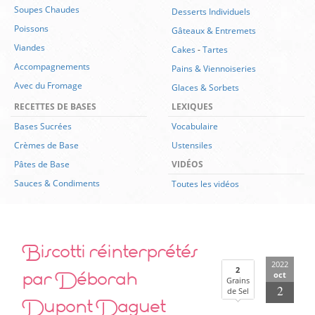
Soupes Chaudes
Desserts Individuels
Poissons
Gâteaux & Entremets
Viandes
Cakes
-
Tartes
Accompagnements
Pains & Viennoiseries
Avec du Fromage
Glaces & Sorbets
RECETTES DE BASES
LEXIQUES
Bases Sucrées
Vocabulaire
Crèmes de Base
Ustensiles
Pâtes de Base
VIDÉOS
Sauces & Condiments
Toutes les vidéos
Biscotti réinterprétés
2022
par Déborah
2
oct
Grains
2
de Sel
Dupont Daguet