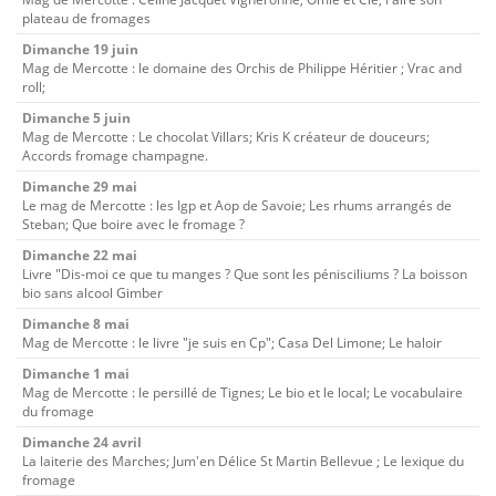
plateau de fromages
Dimanche 19 juin
Mag de Mercotte : le domaine des Orchis de Philippe Héritier ; Vrac and
roll;
Dimanche 5 juin
Mag de Mercotte : Le chocolat Villars; Kris K créateur de douceurs;
Accords fromage champagne.
Dimanche 29 mai
Le mag de Mercotte : les Igp et Aop de Savoie; Les rhums arrangés de
Steban; Que boire avec le fromage ?
Dimanche 22 mai
Livre "Dis-moi ce que tu manges ? Que sont les pénisciliums ? La boisson
bio sans alcool Gimber
Dimanche 8 mai
Mag de Mercotte : le livre "je suis en Cp"; Casa Del Limone; Le haloir
Dimanche 1 mai
Mag de Mercotte : le persillé de Tignes; Le bio et le local; Le vocabulaire
du fromage
Dimanche 24 avril
La laiterie des Marches; Jum'en Délice St Martin Bellevue ; Le lexique du
fromage