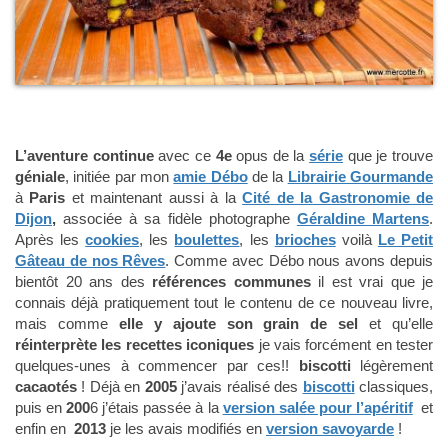
L’aventure continue
avec ce
4e
opus de la
série
que je trouve
géniale
, initiée par mon
amie Débo
de la
Librairie Gourmande
à
Paris
et maintenant aussi à la
Cité de la Gastronomie de
Dijon
,
associée à sa fidèle photographe
Géraldine Martens
.
Après les
cookies
, les
boulettes
, les
brioches
voilà
Le Petit
Gâteau de nos Rêves
. Comme avec Débo nous avons depuis
bientôt 20 ans des
références communes
il est vrai que je
connais déjà pratiquement tout le contenu de ce nouveau livre,
mais comme
elle y ajoute son grain de sel
et qu’elle
réinterprète les recettes iconiques
je vais forcément en tester
quelques-unes à commencer par ces!!
biscotti
légèrement
cacaotés
! Déjà en
2005
j’avais réalisé des
biscotti
classiques,
puis en
200
6 j’étais passée à la
version salée pour l’apéritif
et
enfin en
2013
je les avais modifiés en
version savoyarde
!