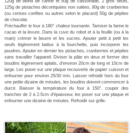
120g de blond de canne et 50g de cassonade, 2 gros oeufs,
125g de pistaches décortiquées non salées, 80g de cranberries
(ou cerises confites ou autres selon le placard) 50g de pépites
de chocolat.
Préchauffer le four à 180° chaleur tournante. Tamiser la farine le
cacao et la levure. Dans la cuve du robot et à la feuille (ou à la
main) crémer le beurre et les sucres. Ajouter petit à petit les
oeufs légèrement battus à la fourchette, puis incorporer les
poudres. Ajouter en dernier les pistaches, cranberries et pépites
sans travailler l’appareil. Diviser la pâte en deux et former des
boudins légèrement aplatis, d’environ 20cm de long et 10cm de
large. Les poser sur une plaque recouverte de papier cuisson et
enfourner pour environ 25/30 min. Laisser refroidir hors du four
une petite dizaine de minutes, les boudins doivent commencer à
durcir. Baisser la température du four à 150°, couper des
tranches de 2 à 2.5cm d’épaisseur, les poser sur une plaque et
enfourner une dizaine de minutes. Refroidir sur grille.