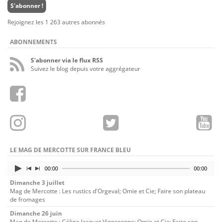
e-
S'abonner !
mail
Rejoignez les 1 263 autres abonnés
ABONNEMENTS
S'abonner via le flux RSS
Suivez le blog depuis votre aggrégateur
LE MAG DE MERCOTTE SUR FRANCE BLEU
00:00
00:00
Dimanche 3 juillet
Mag de Mercotte : Les rustics d'Orgeval; Omie et Cie; Faire son plateau
de fromages
Dimanche 26 juin
Mag de Mercotte : Céline Jacquet Vigneronne; Omie et Cie; Faire son