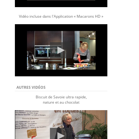
Vidéo incluse dans l'Application « Macarons HD »
AUTRES VIDÉOS
Biscuit de Savoie ultra rapide,
nature et au chocolat