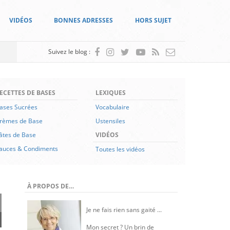
VIDÉOS
BONNES ADRESSES
HORS SUJET
Suivez le blog :
ECETTES DE BASES
LEXIQUES
ases Sucrées
Vocabulaire
rèmes de Base
Ustensiles
âtes de Base
VIDÉOS
auces & Condiments
Toutes les vidéos
À PROPOS DE…
Je ne fais rien sans gaité ...
Mon secret ? Un brin de