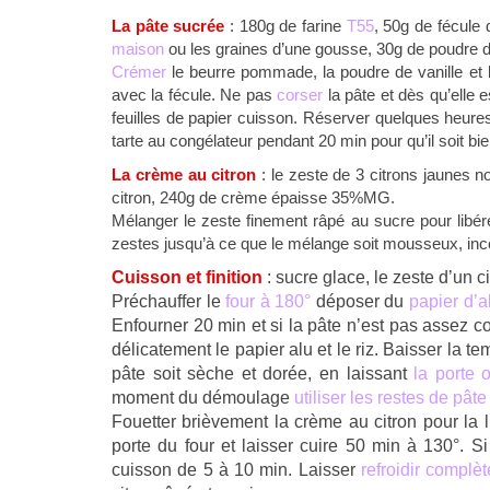
La pâte sucrée
: 180g de farine
T55
, 50g de fécule
maison
ou les graines d’une gousse, 30g de poudre d
Crémer
le beurre pommade, la poudre de vanille et l
avec la fécule. Ne pas
corser
la pâte et dès qu’elle 
feuilles de papier cuisson. Réserver quelques heures
tarte au congélateur pendant 20 min pour qu’il soit bi
La crème au citron
: le zeste de 3 citrons jaunes no
citron, 240g de crème épaisse 35%MG.
Mélanger le zeste finement râpé au sucre pour libé
zestes jusqu’à ce que le mélange soit mousseux, incor
Cuisson et finition
: sucre glace, le zeste d’un c
Préchauffer le
four à 180°
déposer du
papier d’
Enfourner 20 min et si la pâte n’est pas assez co
délicatement le papier alu et le riz. Baisser la te
pâte soit sèche et dorée, en laissant
la porte
moment du démoulage
utiliser les restes de pât
Fouetter brièvement la crème au citron pour la l
porte du four et laisser cuire 50 min à 130°. S
cuisson de 5 à 10 min. Laisser
refroidir complè