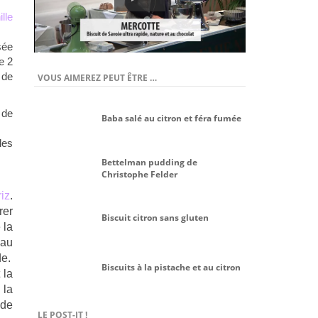
lle
sée
e 2
 de
VOUS AIMEREZ PEUT ÊTRE …
 de
Baba salé au citron et féra fumée
les
Bettelman pudding de
Christophe Felder
riz
.
rer
Biscuit citron sans gluten
 la
 au
de.
Biscuits à la pistache et au citron
 la
 la
 de
LE POST-IT !