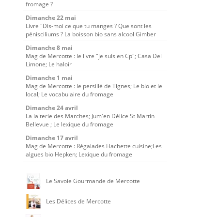
fromage ?
Dimanche 22 mai
Livre "Dis-moi ce que tu manges ? Que sont les
pénisciliums ? La boisson bio sans alcool Gimber
Dimanche 8 mai
Mag de Mercotte : le livre "je suis en Cp"; Casa Del
Limone; Le haloir
Dimanche 1 mai
Mag de Mercotte : le persillé de Tignes; Le bio et le
local; Le vocabulaire du fromage
Dimanche 24 avril
La laiterie des Marches; Jum'en Délice St Martin
Bellevue ; Le lexique du fromage
Dimanche 17 avril
Mag de Mercotte : Régalades Hachette cuisine;Les
algues bio Hepken; Lexique du fromage
Le Savoie Gourmande de Mercotte
Les Délices de Mercotte