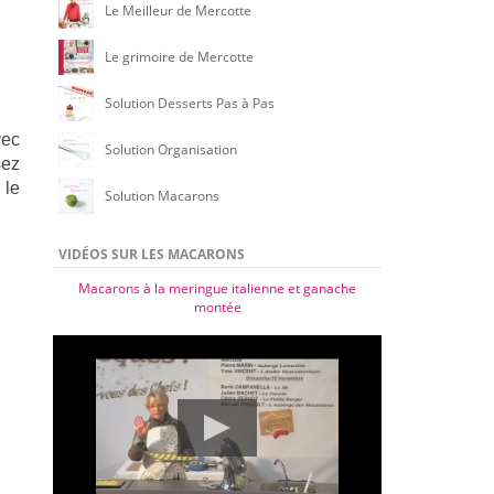
Le Meilleur de Mercotte
Le grimoire de Mercotte
Solution Desserts Pas à Pas
vec
Solution Organisation
sez
 le
Solution Macarons
VIDÉOS SUR LES MACARONS
Macarons à la meringue italienne et ganache
montée