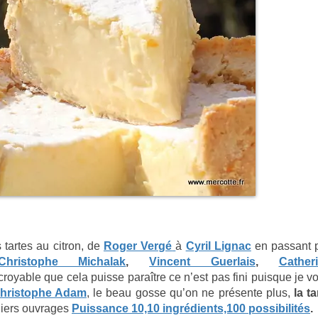
 tartes au citron, de
Roger Vergé
à
Cyril Lignac
en passant 
Christophe Michalak
,
Vincent Guerlais
,
Cather
croyable que cela puisse paraître ce n’est pas fini puisque je v
hristophe Adam
, le beau gosse qu’on ne présente plus,
la ta
niers ouvrages
Puissance 10,10 ingrédients,100 possibilités
.