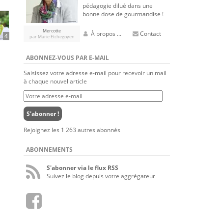
pédagogie dilué dans une
bonne dose de gourmandise !
Mercotte
À propos ...
Contact
4
par Marie Etchegoyen
ABONNEZ-VOUS PAR E-MAIL
Saisissez votre adresse e-mail pour recevoir un mail
à chaque nouvel article
Votre
adresse
e-
S'abonner !
mail
Rejoignez les 1 263 autres abonnés
ABONNEMENTS
S'abonner via le flux RSS
Suivez le blog depuis votre aggrégateur