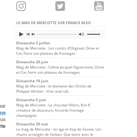
LE MAG DE MERCOTTE SUR FRANCE BLEU
Dimanche 3 juillet
Mag de Mercotte : Les rustics d'Orgeval; Omie et
Cie; Faire son plateau de fromages
Dimanche 26 juin
Mag de Mercotte : Céline Jacquet Vigneronne; Omie
et Cie; Faire son plateau de fromages
Dimanche 19 juin
Mag de Mercotte : le domaine des Orchis de
Philippe Héritier ; Vrac and roll;
Dimanche 5 juin
Mag de Mercotte : Le chocolat Villars; Kris K
par
créateur de douceurs; Accords fromage
ine
champagne.
ous
Dimanche 29 mai
rte
Le mag de Mercotte : les Igp et Aop de Savoie; Les
rhums arrangés de Steban; Que boire avec le