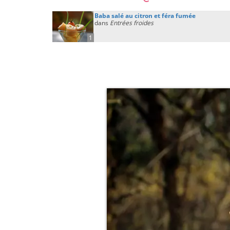
Baba salé au citron et féra fumée
dans
Entrées froides
1