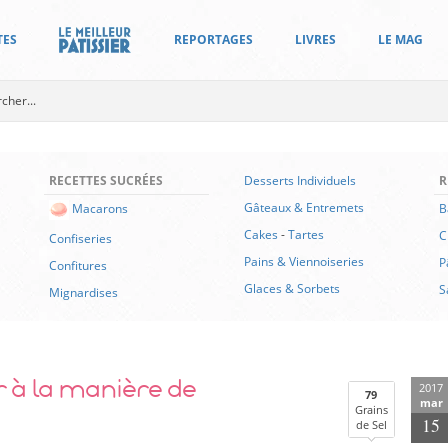
TES
REPORTAGES
LIVRES
LE MAG
RECETTES SUCRÉES
Desserts Individuels
R
Gâteaux & Entremets
B
Macarons
Cakes
-
Tartes
C
Confiseries
Pains & Viennoiseries
P
Confitures
Glaces & Sorbets
S
Mignardises
r à la manière de
2017
79
mar
Grains
15
de Sel