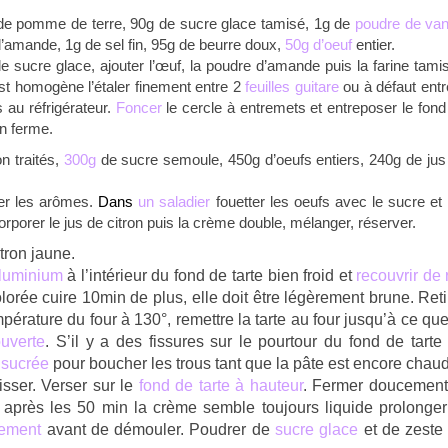
 de pomme de terre, 90g de sucre glace tamisé, 1g de
poudre de vani
’amande, 1g de sel fin, 95g de beurre doux,
50g d’oeuf
entier.
e sucre glace, ajouter l’œuf, la poudre d’amande puis la farine tami
est homogène l’étaler finement entre 2
feuilles guitare
ou à défaut entr
 au réfrigérateur.
Foncer
le cercle à entremets et entreposer le fond
en ferme.
n traités,
300g
de sucre semoule, 450g d’oeufs entiers, 240g de jus
rer les arômes.
D
ans
un saladier
fouetter les oeufs avec le sucre et 
porer le jus de citron puis la crème double, mélanger, réserver.
itron jaune.
aluminium
à l’intérieur du fond de tarte bien froid et
recouvrir de 
lorée cuire 10min de plus, elle doit être légèrement brune. Reti
mpérature du four à 130°, remettre la tarte au four jusqu’à ce que
ouverte
. S’il y a des fissures sur le pourtour du fond de tarte
e sucrée
pour boucher les trous tant que la pâte est encore chau
isser. Verser sur le
fond de tarte à hauteur
. Fermer doucement
i après les 50 min la crème semble toujours liquide prolonger
tement
avant de démouler. Poudrer de
sucre glace
et de zeste