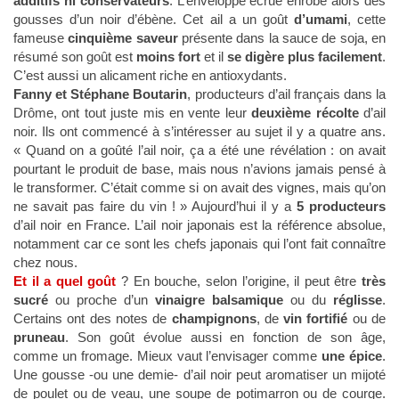
additifs ni conservateurs
. L’enveloppe écrue enrobe alors des
gousses d’un noir d’ébène. Cet ail a un goût
d’umami
, cette
fameuse
cinquième saveur
présente dans la sauce de soja, en
résumé son goût est
moins fort
et il
se digère plus facilement
.
C’est aussi un alicament riche en antioxydants.
Fanny et Stéphane Boutarin
, producteurs d’ail français dans la
Drôme, ont tout juste mis en vente leur
deuxième récolte
d’ail
noir. Ils ont commencé à s’intéresser au sujet il y a quatre ans.
« Quand on a goûté l’ail noir, ça a été une révélation : on avait
pourtant le produit de base, mais nous n’avions jamais pensé à
le transformer. C’était comme si on avait des vignes, mais qu’on
ne savait pas faire du vin ! » Aujourd’hui il y a
5 producteurs
d’ail noir en France. L’ail noir japonais est la référence absolue,
notamment car ce sont les chefs japonais qui l’ont fait connaître
chez nous.
Et il a quel goût
? En bouche, selon l’origine, il peut être
très
sucré
ou proche d’un
vinaigre balsamique
ou du
réglisse
.
Certains ont des notes de
champignons
, de
vin fortifié
ou de
pruneau
. Son goût évolue aussi en fonction de son âge,
comme un fromage. Mieux vaut l’envisager comme
une épice
.
Une gousse -ou une demie- d’ail noir peut aromatiser un mijoté
de poulet ou de veau, une soupe de potimarron ou de courge.