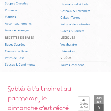
Soupes Chaudes
Desserts Individuels
Poissons
Gâteaux & Entremets
Viandes
Cakes
-
Tartes
Accompagnements
Pains & Viennoiseries
Avec du Fromage
Glaces & Sorbets
RECETTES DE BASES
LEXIQUES
Bases Sucrées
Vocabulaire
Crèmes de Base
Ustensiles
Pâtes de Base
VIDÉOS
Sauces & Condiments
Toutes les vidéos
Sablés à l’ail noir et au
parmesan, le
2019
35
oct
Grains
dimanche c’est récré
6
de Sel