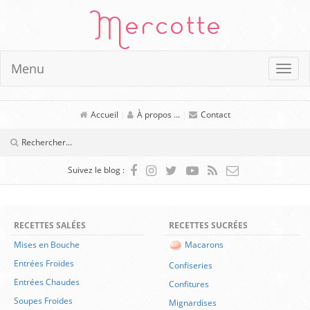
Mercotte
Menu
Accueil
|
À propos ...
|
Contact
Suivez le blog :
RECETTES SALÉES
RECETTES SUCRÉES
Mises en Bouche
Macarons
Entrées Froides
Confiseries
Entrées Chaudes
Confitures
Soupes Froides
Mignardises