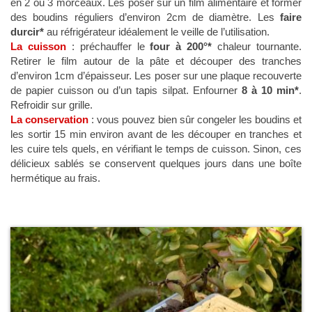
en 2 ou 3 morceaux. Les poser sur un film alimentaire et former
des boudins réguliers d’environ 2cm de diamètre. Les
faire
durcir*
au réfrigérateur idéalement le veille de l’utilisation.
La cuisson
: préchauffer le
four à 200°*
chaleur tournante.
Retirer le film autour de la pâte et découper des tranches
d’environ 1cm d’épaisseur. Les poser sur une plaque recouverte
de papier cuisson ou d’un tapis silpat. Enfourner
8 à 10 min*
.
Refroidir sur grille.
La conservation
: vous pouvez bien sûr congeler les boudins et
les sortir 15 min environ avant de les découper en tranches et
les cuire tels quels, en vérifiant le temps de cuisson. Sinon, ces
délicieux sablés se conservent quelques jours dans une boîte
hermétique au frais.