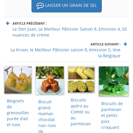
LAISSER UN GRAIN DE SEL
ARTICLE PRÉCÉDENT :
Le Don Juan, Le Meilleur Pâtissier Saison 8, Emission 4, 50
nuances de crème
ARTICLE SUIVANT :
La Kroon, le Meilleur Pâtissier saison 8, émission 5, Vive
la Belgique
Biscuits
Beignets
Biscuit
Biscuits de
apéro au
de
grand-
parmesan
Comté ou
grenouilles
maman
et petits
au
purée d’ail
chocolat
pois
parmesan
et noix
noir noix
croquant
de