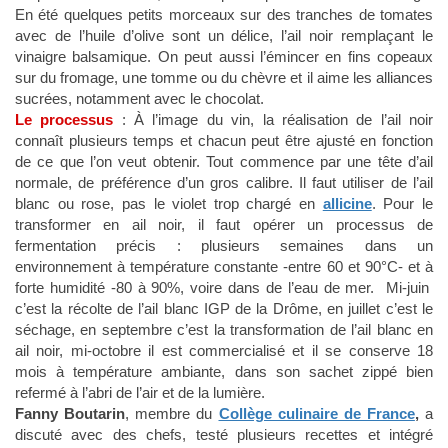
En été quelques petits morceaux sur des tranches de tomates
avec de l’huile d’olive sont un délice, l’ail noir remplaçant le
vinaigre balsamique. On peut aussi l’émincer en fins copeaux
sur du fromage, une tomme ou du chèvre et il aime les alliances
sucrées, notamment avec le chocolat.
Le processus
: À l’image du vin, la réalisation de l’ail noir
connaît plusieurs temps et chacun peut être ajusté en fonction
de ce que l’on veut obtenir. Tout commence par une tête d’ail
normale, de préférence d’un gros calibre. Il faut utiliser de l’ail
blanc ou rose, pas le violet trop chargé en
allicine
. Pour le
transformer en ail noir, il faut opérer un processus de
fermentation précis : plusieurs semaines dans un
environnement à température constante -entre 60 et 90°C- et à
forte humidité -80 à 90%, voire dans de l’eau de mer. Mi-juin
c’est la récolte de l’ail blanc IGP de la Drôme, en juillet c’est le
séchage, en septembre c’est la transformation de l’ail blanc en
ail noir, mi-octobre il est commercialisé et il se conserve 18
mois à température ambiante, dans son sachet zippé bien
refermé à l’abri de l’air et de la lumière.
Fanny Boutarin
, membre du
Collège culinaire de France
,
a
discuté avec des chefs, testé plusieurs recettes et intégré