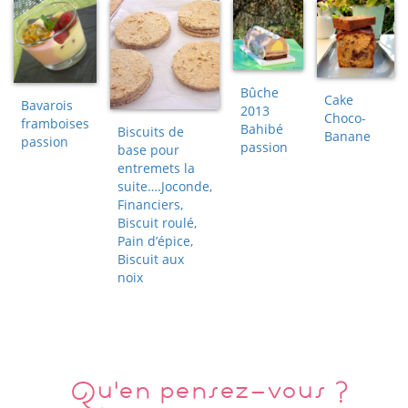
Bûche
Cake
Bavarois
2013
Choco-
framboises
Bahibé
Biscuits de
Banane
passion
passion
base pour
entremets la
suite….Joconde,
Financiers,
Biscuit roulé,
Pain d’épice,
Biscuit aux
noix
Qu'en pensez-vous ?