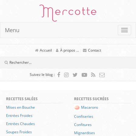
Mercotte
Menu
Accueil
|
À propos ...
|
Contact
Suivez le blog :
RECETTES SALÉES
RECETTES SUCRÉES
Mises en Bouche
Macarons
Entrées Froides
Confiseries
Entrées Chaudes
Confitures
Soupes Froides
Mignardises