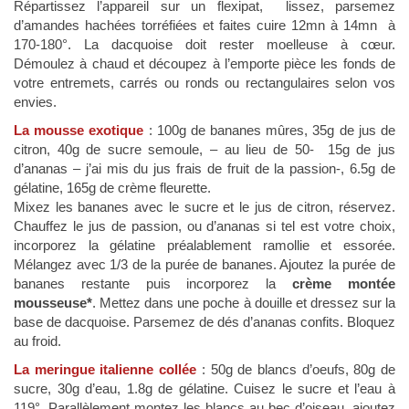
Répartissez l’appareil sur un flexipat, lissez, parsemez
d’amandes hachées torréfiées et faites cuire 12mn à 14mn à
170-180°. La dacquoise doit rester moelleuse à cœur.
Démoulez à chaud et découpez à l’emporte pièce les fonds de
votre entremets, carrés ou ronds ou rectangulaires selon vos
envies.
La mousse exotique
: 100g de bananes mûres, 35g de jus de
citron, 40g de sucre semoule, – au lieu de 50- 15g de jus
d’ananas – j’ai mis du jus frais de fruit de la passion-, 6.5g de
gélatine, 165g de crème fleurette.
Mixez les bananes avec le sucre et le jus de citron, réservez.
Chauffez le jus de passion, ou d’ananas si tel est votre choix,
incorporez la gélatine préalablement ramollie et essorée.
Mélangez avec 1/3 de la purée de bananes. Ajoutez la purée de
bananes restante puis incorporez la
crème montée
mousseuse*
. Mettez dans une poche à douille et dressez sur la
base de dacquoise. Parsemez de dés d’ananas confits. Bloquez
au froid.
La meringue italienne collée
: 50g de blancs d’oeufs, 80g de
sucre, 30g d’eau, 1.8g de gélatine. Cuisez le sucre et l’eau à
119°. Parallèlement montez les blancs au bec d’oiseau, ajoutez