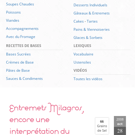
Soupes Chaudes
Desserts Individuels
Poissons
Gâteaux & Entremets
Viandes
Cakes
-
Tartes
Accompagnements
Pains & Viennoiseries
Avec du Fromage
Glaces & Sorbets
RECETTES DE BASES
LEXIQUES
Bases Sucrées
Vocabulaire
Crèmes de Base
Ustensiles
Pâtes de Base
VIDÉOS
Sauces & Condiments
Toutes les vidéos
Entremets Milagros,
encore une
2008
66
oct
Grains
interprétation du
28
de Sel