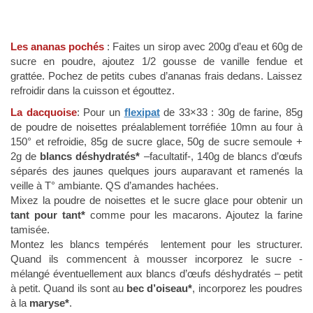
Les ananas pochés
: Faites un sirop avec 200g d’eau et 60g de
sucre en poudre, ajoutez 1/2 gousse de vanille fendue et
grattée. Pochez de petits cubes d’ananas frais dedans. Laissez
refroidir dans la cuisson et égouttez.
La dacquoise
: Pour un
flexipat
de 33×33 : 30g de farine, 85g
de poudre de noisettes préalablement torréfiée 10mn au four à
150° et refroidie, 85g de sucre glace, 50g de sucre semoule +
2g de
blancs déshydratés*
–facultatif-, 140g de blancs d’œufs
séparés des jaunes quelques jours auparavant et ramenés la
veille à T° ambiante. QS d’amandes hachées.
Mixez la poudre de noisettes et le sucre glace pour obtenir un
tant pour tant*
comme pour les macarons. Ajoutez la farine
tamisée.
Montez les blancs tempérés lentement pour les structurer.
Quand ils commencent à mousser incorporez le sucre -
mélangé éventuellement aux blancs d’œufs déshydratés – petit
à petit. Quand ils sont au
bec d’oiseau*
, incorporez les poudres
à la
maryse*
.