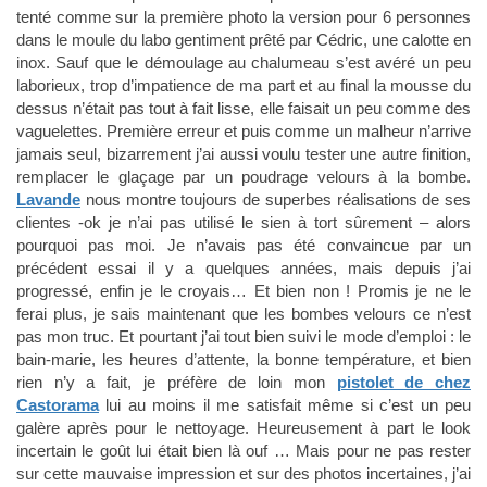
tenté comme sur la première photo la version pour 6 personnes
dans le moule du labo gentiment prêté par Cédric, une calotte en
inox. Sauf que le démoulage au chalumeau s’est avéré un peu
laborieux, trop d’impatience de ma part et au final la mousse du
dessus n’était pas tout à fait lisse, elle faisait un peu comme des
vaguelettes. Première erreur et puis comme un malheur n’arrive
jamais seul, bizarrement j’ai aussi voulu tester une autre finition,
remplacer le glaçage par un poudrage velours à la bombe.
Lavande
nous montre toujours de superbes réalisations de ses
clientes -ok je n’ai pas utilisé le sien à tort sûrement – alors
pourquoi pas moi. Je n’avais pas été convaincue par un
précédent essai il y a quelques années, mais depuis j’ai
progressé, enfin je le croyais… Et bien non ! Promis je ne le
ferai plus, je sais maintenant que les bombes velours ce n’est
pas mon truc. Et pourtant j’ai tout bien suivi le mode d’emploi : le
bain-marie, les heures d’attente, la bonne température, et bien
rien n’y a fait, je préfère de loin mon
pistolet de chez
Castorama
lui au moins il me satisfait même si c’est un peu
galère après pour le nettoyage. Heureusement à part le look
incertain le goût lui était bien là ouf … Mais pour ne pas rester
sur cette mauvaise impression et sur des photos incertaines, j’ai