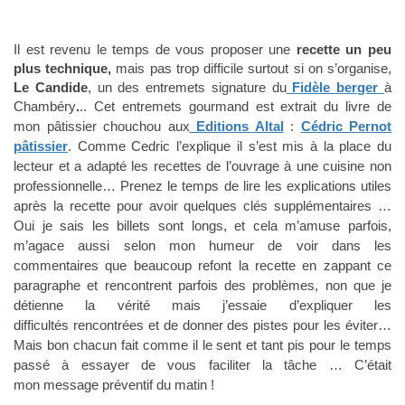
Il est revenu le temps de vous proposer une
recette un peu
plus technique,
mais pas trop difficile surtout si on s’organise,
Le Candide
, un des entremets signature
du
Fidèle berger
à
Chambéry
.
.. C
et entremets gourmand est extrait du livre de
mon pâtissier chouchou aux
E
ditions Altal
:
Cédric Pernot
pâtissier
. Comme Cedric l’explique il s’est mis à la place du
lecteur et a adapté les recettes de l’ouvrage à une
cuisine
non
professionnelle… P
renez le
temps
de lire les explications utiles
après la recette pour avoir quelques clés supplémentaires …
Oui je sais les billets sont longs, et cela m’amuse parfois,
m’agace aussi selon mon humeur de voir dans les
commentaires que beaucoup refont la recette en zappant ce
paragraphe et rencontrent parfois des
problèmes
,
non
que je
détienne la vérité mais j’essaie d’expliquer les
difficultés
rencontrées
et de donner des pistes pour les éviter…
Mais bon
chacun
fait
comme il le sent et tant pis pour le temps
passé à essayer de vous faciliter la tâche … C’était
mon
message préventif
du matin !