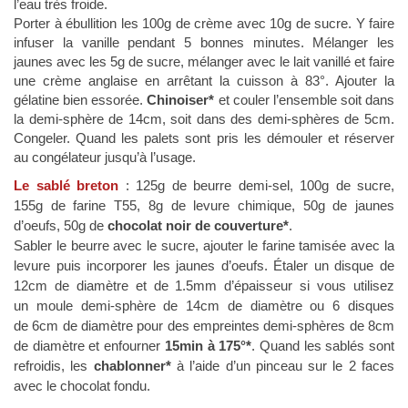
l’eau très froide.
Porter à ébullition les 100g de crème avec 10g de sucre. Y faire
infuser la vanille pendant 5 bonnes minutes. Mélanger les
jaunes avec les 5g de sucre, mélanger avec le lait vanillé et faire
une crème anglaise en arrêtant la cuisson à 83°. Ajouter la
gélatine bien essorée.
Chinoiser*
et couler l’ensemble soit dans
la demi-sphère de 14cm, soit dans des demi-sphères de 5cm.
Congeler. Quand les palets sont pris les démouler et réserver
au congélateur jusqu’à l’usage.
Le sablé breton
:
125g de beurre demi-sel, 100g de sucre,
155g de farine T55, 8g de levure chimique, 50g de jaunes
d’oeufs, 50g de
chocolat noir de couverture*
.
Sabler le beurre avec le sucre, ajouter le farine tamisée avec la
levure puis incorporer les jaunes d’oeufs. Étaler un disque de
12cm de diamètre et de 1.5mm d’épaisseur
si vous utilisez
un
moule
demi-sphère de 14cm de diamètre ou 6 disques
de 6cm de
diamètre
pour des
empreintes
demi-sphères de 8cm
de diamètre et enfourner
15min à 175°*
. Quand les sablés sont
refroidis, les
chablonner*
à l’aide d’un pinceau sur le 2 faces
avec le
chocolat
fondu.