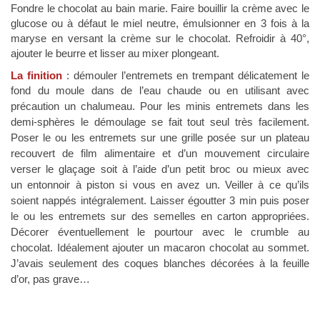
Fondre le chocolat au bain marie. Faire bouillir la crème avec le
glucose ou à défaut le miel neutre, émulsionner en 3 fois à la
maryse en versant la crème sur le chocolat. Refroidir à 40°,
ajouter le beurre et lisser au mixer plongeant.
La finition
: démouler l’entremets en trempant délicatement le
fond du moule
dans de l’eau chaude ou en utilisant avec
précaution un chalumeau. Pour les minis entremets dans les
demi-sphères le démoulage se fait tout seul très
facilement
.
Poser le ou les entremets sur une grille posée sur un plateau
recouvert de film alimentaire et d’un mouvement circulaire
verser le
glaçage
soit à l’aide d’un petit broc ou mieux avec
un
entonnoir
à piston si vous en avez un. Veiller à ce qu’ils
soient nappés intégralement. Laisser égoutter 3 min puis poser
le ou les entremets sur des semelles en carton appropriées.
Décorer éventuellement le pourtour avec le crumble au
chocolat. Idéalement ajouter un macaron chocolat au sommet.
J’avais seulement des coques blanches décorées à la feuille
d’or, pas grave…