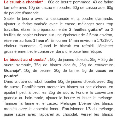
Le crumble chocolat*
: 60g de beurre pommade, 40 de farine
tamisée avec 10g de cacao en poudre, 60g de cassonade, 60g
de poudre d’amande.
Sabler le beurre avec la cassonade et la poudre d’amande,
ajouter la farine tamisée avec le cacao, mélanger sans trop
travailler, étaler la préparation entre
2 feuilles guitare*
ou 2
feuilles de papier cuisson sur une épaisseur de 2.5mm environ,
réserver au frais
1 heure*
. Enfourner 14min environ à 170/180°,
chaleur tournante. Quand le biscuit est refroidi, l’émietter
grossièrement et le conserver dans une boite hermétique.
Le biscuit au chocolat* :
50g de jaunes d’oeufs, 35g + 25g de
sucre semoule, 75g de blancs d’oeufs, 25g de couverture
Guanaja*
, 10g de beurre, 30g de farine, 5g de
cacao en
poudre*
.
Dans la cuve du robot fouetter 50g de jaunes d’oeufs avec 35g
de sucre. Parallèlement monter les blancs au bec d’oiseau en
ajoutant petit à petit les 25g de sucre. Fondre la couverture
guanaja au bain-marie, ajouter le beurre et lisser le mélange.
Tamiser la farine et le cacao. Mélanger 1/5ème des blancs
montés avec le chocolat fondu. Émulsionner 1/5 du mélange
jaune sucre avec l’appareil au chocolat. Verser les blancs