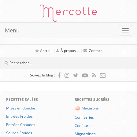
Mercotte
Menu
Accueil
|
À propos ...
|
Contact
Suivez le blog :
RECETTES SALÉES
RECETTES SUCRÉES
Mises en Bouche
Macarons
Entrées Froides
Confiseries
Entrées Chaudes
Confitures
Soupes Froides
Mignardises