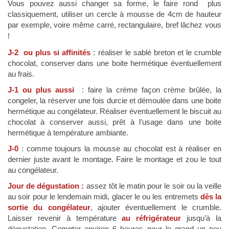
Vous pouvez aussi changer sa forme, le faire rond plus
classiquement, utiliser un cercle à mousse de 4cm de hauteur
par exemple, voire même
carré, rectangulaire, bref lâchez vous
!
J-2
ou plus si affinités
: réaliser le sablé breton et le crumble
chocolat, conserver dans une boite hermétique éventuellement
au frais.
J-1 ou plus aussi
: faire la crème façon crème brûlée, la
congeler, la réserver une fois durcie et démoulée dans une boite
hermétique au congélateur. Réaliser éventuellement le biscuit au
chocolat à conserver aussi, prêt à l’usage dans une boite
hermétique à température ambiante.
J-0
: comme toujours la mousse au chocolat est à réaliser en
dernier juste avant le montage. Faire le montage et zou le tout
au congélateur.
Jour de dégustation :
assez tôt le matin pour le soir ou la veille
au soir pour le lendemain midi, glacer le ou les entremets
dès la
sortie du congélateur
, ajouter éventuellement le crumble.
Laisser revenir à température
au réfrigérateur
jusqu’à la
dégustation. Compter environ 6 heures pour le grand un peu