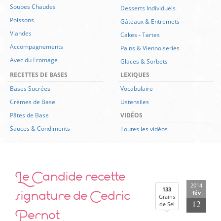
Soupes Chaudes
Desserts Individuels
Poissons
Gâteaux & Entremets
Viandes
Cakes
-
Tartes
Accompagnements
Pains & Viennoiseries
Avec du Fromage
Glaces & Sorbets
RECETTES DE BASES
LEXIQUES
Bases Sucrées
Vocabulaire
Crèmes de Base
Ustensiles
Pâtes de Base
VIDÉOS
Sauces & Condiments
Toutes les vidéos
Le Candide recette
2014
signature de Cedric
133
fév
Grains
12
de Sel
Pernot