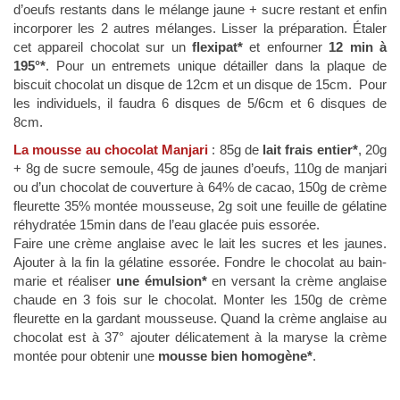
d’oeufs restants dans le mélange jaune + sucre restant et enfin
incorporer les 2 autres mélanges. Lisser la préparation. Étaler
cet appareil chocolat sur un
flexipat*
et enfourner
12 min à
195°*
. Pour un entremets unique détailler dans la plaque de
biscuit chocolat un disque de 12cm et un disque de 15cm. Pour
les individuels, il faudra 6 disques de 5/6cm et 6 disques de
8cm.
La mousse au chocolat Manjari
: 85g de
lait frais entier*
, 20g
+ 8g de sucre semoule, 45g de jaunes d’oeufs, 110g de manjari
ou d’un chocolat de couverture à 64% de cacao, 150g de crème
fleurette 35% montée mousseuse, 2g soit une feuille de gélatine
réhydratée 15min dans de l’eau glacée puis essorée.
Faire une crème anglaise avec le lait les sucres et les jaunes.
Ajouter à la fin la gélatine essorée. Fondre le chocolat au bain-
marie et réaliser
une émulsion*
en versant la crème anglaise
chaude en 3 fois sur le chocolat. Monter les 150g de crème
fleurette en la gardant mousseuse. Quand la crème anglaise au
chocolat est à 37° ajouter délicatement à la maryse la crème
montée pour obtenir une
mousse bien homogène*
.