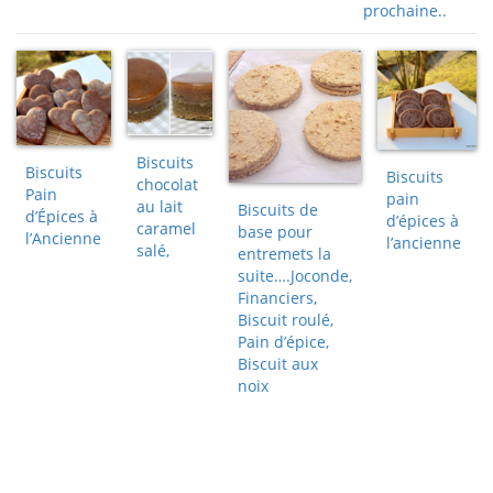
prochaine..
Biscuits
Biscuits
Biscuits
chocolat
Pain
pain
au lait
Biscuits de
d’Épices à
d’épices à
caramel
base pour
l’Ancienne
l’ancienne
salé,
entremets la
suite….Joconde,
Financiers,
Biscuit roulé,
Pain d’épice,
Biscuit aux
noix