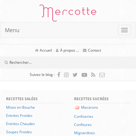
Mercotte
Menu
Accueil
|
À propos ...
|
Contact
Suivez le blog :
RECETTES SALÉES
RECETTES SUCRÉES
Mises en Bouche
Macarons
Entrées Froides
Confiseries
Entrées Chaudes
Confitures
Soupes Froides
Mignardises