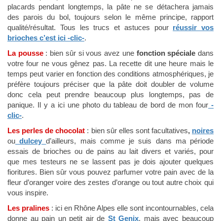
placards pendant longtemps, la pâte ne se détachera jamais
des parois du bol, toujours selon le même principe, rapport
qualité/résultat. Tous les trucs et astuces pour
réussir vos
brioches c’est ici -clic-
.
La pousse
: bien sûr si vous avez une
fonction spéciale
dans
votre four ne vous gênez pas. La recette dit une heure mais le
temps peut varier en fonction des conditions atmosphériques, je
préfère toujours préciser que la pâte doit doubler de volume
donc cela peut prendre beaucoup plus longtemps, pas de
panique. Il y a ici une photo du tableau de bord de mon four
-
clic-
.
Les perles de chocolat
: bien sûr elles sont facultatives
,
noires
ou
dulcey
d’ailleurs
,
mais comme je suis dans ma période
essais de brioches ou de pains au lait divers et variés, pour
que mes testeurs ne se lassent pas je dois ajouter quelques
fioritures. Bien sûr vous pouvez parfumer votre pain avec de la
fleur d’oranger voire des zestes d’orange ou tout autre choix qui
vous inspire.
Les pralines
: ici en Rhône Alpes elle sont incontournables, cela
donne au pain un petit air de
St Genix
, mais avec beaucoup