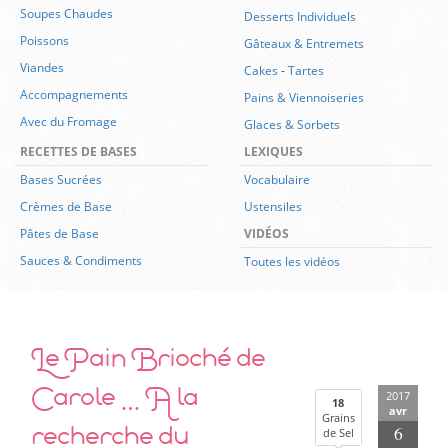
Soupes Chaudes
Desserts Individuels
Poissons
Gâteaux & Entremets
Viandes
Cakes
-
Tartes
Accompagnements
Pains & Viennoiseries
Avec du Fromage
Glaces & Sorbets
RECETTES DE BASES
LEXIQUES
Bases Sucrées
Vocabulaire
Crèmes de Base
Ustensiles
Pâtes de Base
VIDÉOS
Sauces & Condiments
Toutes les vidéos
Le Pain Brioché de
Carole … A la
2017
18
avr
Grains
recherche du
6
de Sel