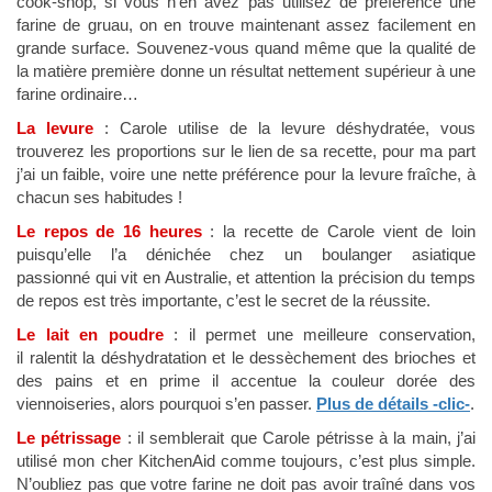
cook-shop, si vous n’en avez pas utilisez de préférence une
farine de gruau, on en trouve maintenant assez facilement en
grande surface. Souvenez-vous quand même que la qualité de
la matière première donne un résultat nettement supérieur à une
farine ordinaire…
La levure
: Carole utilise de la levure déshydratée, vous
trouverez les proportions sur le lien de sa recette, pour ma part
j’ai un faible, voire une nette préférence pour la levure fraîche, à
chacun ses habitudes !
Le repos de 16 heures
: la recette de Carole vient de loin
puisqu’elle l’a dénichée chez un boulanger asiatique
passionné qui vit en Australie, et attention la précision du temps
de repos est très importante, c’est le secret de la réussite.
Le lait en poudre
: il permet une meilleure conservation,
il ralentit la déshydratation et le dessèchement des brioches et
des pains et en prime il accentue la couleur dorée des
viennoiseries, alors pourquoi s’en passer.
Plus de détails -clic-
.
Le pétrissage
: il semblerait que Carole pétrisse à la main, j’ai
utilisé mon cher KitchenAid comme toujours, c’est plus simple.
N’oubliez pas que votre farine ne doit pas avoir traîné dans vos