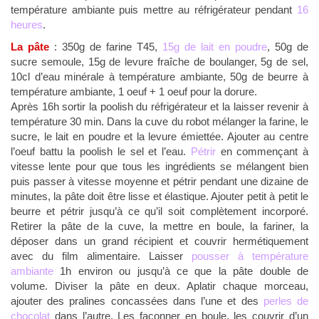
température ambiante puis mettre au réfrigérateur pendant
16
heures
.
La pâte
: 350g de farine T45,
15g de lait en poudre
, 50g de
sucre semoule, 15g de levure fraîche de boulanger, 5g de sel,
10cl d’eau minérale à température ambiante, 50g de beurre à
température ambiante, 1 oeuf + 1 oeuf pour la dorure.
Après 16h sortir la poolish du réfrigérateur et la laisser revenir à
température 30 min. Dans la cuve du robot mélanger la farine, le
sucre, le lait en poudre et la levure émiettée. Ajouter au centre
l’oeuf battu la poolish le sel et l’eau.
Pétrir
en commençant à
vitesse lente pour que tous les ingrédients se mélangent bien
puis passer à vitesse moyenne et pétrir pendant une dizaine de
minutes, la pâte doit être lisse et élastique. Ajouter petit à petit le
beurre et pétrir jusqu’à ce qu’il soit complètement incorporé.
Retirer la pâte de la cuve, la mettre en boule, la fariner, la
déposer dans un grand récipient et couvrir hermétiquement
avec du film alimentaire. Laisser
pousser à température
ambiante
1h environ ou jusqu’à ce que la pâte double de
volume. Diviser la pâte en deux. Aplatir chaque morceau,
ajouter des pralines concassées dans l’une et des
perles de
chocolat
dans l’autre. Les façonner en boule, les couvrir d’un