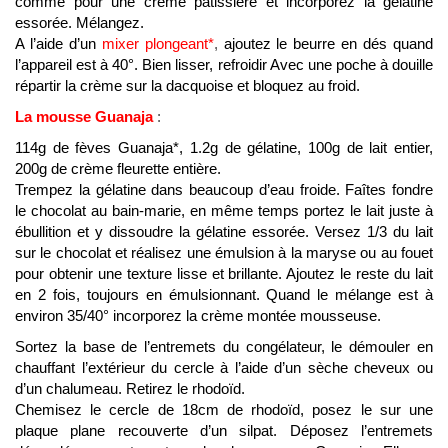
comme pour une crème pâtissière et incorporez la gélatine
essorée. Mélangez.
A l’aide d’un
mixer plongeant*
,
ajoutez le beurre en dés quand
l’appareil est à 40°. Bien lisser, refroidir Avec une poche à douille
répartir la crème sur la dacquoise et bloquez au froid.
La mousse Guanaja
:
114g de
fèves
Guanaja*, 1.2g de gélatine, 100g de lait entier,
200g de crème fleurette entière.
Trempez la gélatine dans beaucoup d’eau froide. Faîtes fondre
le chocolat au bain-marie, en même temps portez le lait juste à
ébullition et y dissoudre la gélatine essorée. Versez 1/3 du lait
sur le chocolat et réalisez une émulsion à la maryse ou au fouet
pour obtenir une texture lisse et brillante. Ajoutez le reste du lait
en 2 fois, toujours en émulsionnant. Quand le mélange est à
environ 35/40° incorporez la crème montée mousseuse.
Sortez la base de l’entremets du congélateur, le démouler en
chauffant l’extérieur du cercle à l’aide d’un sèche cheveux ou
d’un chalumeau. Retirez le rhodoïd.
Chemisez le cercle de 18cm de rhodoïd, posez le sur une
plaque plane recouverte d’un silpat. Déposez l’entremets