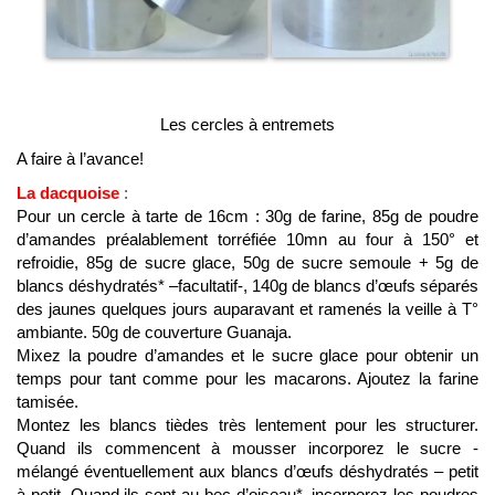
Les cercles à entremets
A faire à l’avance!
La dacquoise
:
Pour un cercle à tarte de 16cm : 30g de farine, 85g de poudre
d’amandes préalablement torréfiée 10mn au four à 150° et
refroidie, 85g de sucre glace, 50g de sucre semoule + 5g de
blancs déshydratés*
–facultatif-, 140g de blancs d’œufs séparés
des jaunes quelques jours auparavant et ramenés la veille à T°
ambiante. 50g de couverture Guanaja.
Mixez la poudre d’amandes et le sucre glace pour obtenir un
temps pour tant comme pour les macarons. Ajoutez la farine
tamisée.
Montez les blancs tièdes très lentement pour les structurer.
Quand ils commencent à mousser incorporez le sucre -
mélangé éventuellement aux blancs d’œufs déshydratés – petit
à petit. Quand ils sont au bec d’oiseau*, incorporez les poudres