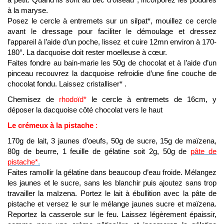
à la maryse.
Posez le cercle à entremets sur un silpat*, mouillez ce cercle
avant le dressage pour faciliter le démoulage et dressez
l’appareil à l’aide d’un poche, lissez et cuire 12mn environ à 170-
180°. La dacquoise doit rester moelleuse à cœur.
Faites fondre au bain-marie les 50g de chocolat et à l’aide d’un
pinceau recouvrez la dacquoise refroidie d’une fine couche de
chocolat fondu. Laissez cristalliser* .
Chemisez de
rhodoïd*
le cercle à entremets de 16cm, y
déposer la dacquoise côté chocolat vers le haut
Le crémeux à la pistache
:
170g de lait, 3 jaunes d’oeufs, 50g de sucre, 15g de maïzena,
80g de beurre, 1 feuille de gélatine soit 2g, 50g de
pâte de
pistache*
.
Faites ramollir la gélatine dans beaucoup d’eau froide. Mélangez
les jaunes et le sucre, sans les blanchir puis ajoutez sans trop
travailler la maïzena. Portez le lait à ébullition avec la pâte de
pistache et versez le sur le mélange jaunes sucre et maïzena.
Reportez la casserole sur le feu. Laissez légèrement épaissir,