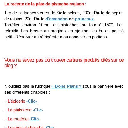
La recette de la pâte de pistache maison
:
1kg de pistaches vertes de Sicile pelées, 200g d’huile de pépins
de raisins, 20g d’huile
d’amandon
de
pruneaux
.
Torréfier environ 10mn les pistaches au four à 150°. Les
refroidir. Les broyer au magimix en ajoutant les huiles petit à
petit . Réserver au réfrigérateur ou congeler en portions.
Vous ne savez pas où trouver certains produits cités sur ce
blog ?
N’oubliez pas la rubrique
« Bons Plans
»
sous la bannière avec
ses différents chapitres :
–
L’épicerie
-Clic-
–
La pâtisserie
-Clic-
–
Le matériel
-Clic-
–
Le spécial chocolat
-Clic-