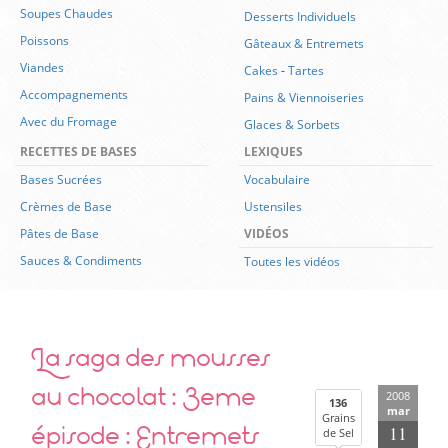
Soupes Chaudes
Desserts Individuels
Poissons
Gâteaux & Entremets
Viandes
Cakes
-
Tartes
Accompagnements
Pains & Viennoiseries
Avec du Fromage
Glaces & Sorbets
RECETTES DE BASES
LEXIQUES
Bases Sucrées
Vocabulaire
Crèmes de Base
Ustensiles
Pâtes de Base
VIDÉOS
Sauces & Condiments
Toutes les vidéos
La saga des mousses
au chocolat : 3eme
2008
136
mar
Grains
épisode : Entremets
11
de Sel