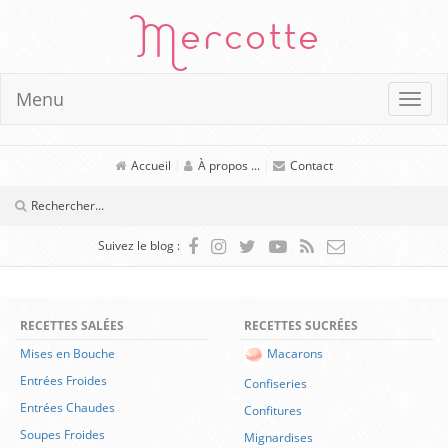
Mercotte
Menu
Accueil
|
À propos ...
|
Contact
Suivez le blog :
RECETTES SALÉES
RECETTES SUCRÉES
Mises en Bouche
Macarons
Entrées Froides
Confiseries
Entrées Chaudes
Confitures
Soupes Froides
Mignardises