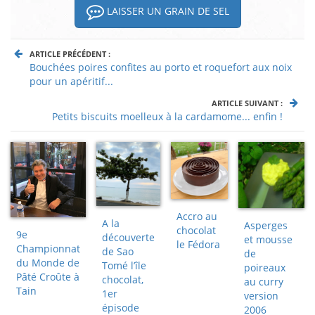
LAISSER UN GRAIN DE SEL
ARTICLE PRÉCÉDENT :
Bouchées poires confites au porto et roquefort aux noix
pour un apéritif...
ARTICLE SUIVANT :
Petits biscuits moelleux à la cardamome... enfin !
Accro au
A la
Asperges
chocolat
9e
découverte
et mousse
le Fédora
Championnat
de Sao
de
du Monde de
Tomé l’île
poireaux
Pâté Croûte à
chocolat,
au curry
Tain
1er
version
épisode
2006