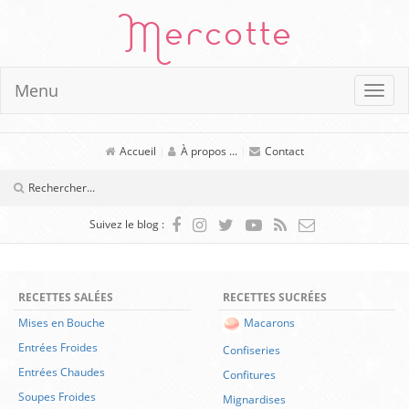
Mercotte
Menu
Accueil
|
À propos ...
|
Contact
Suivez le blog :
RECETTES SALÉES
RECETTES SUCRÉES
Mises en Bouche
Macarons
Entrées Froides
Confiseries
Entrées Chaudes
Confitures
Soupes Froides
Mignardises