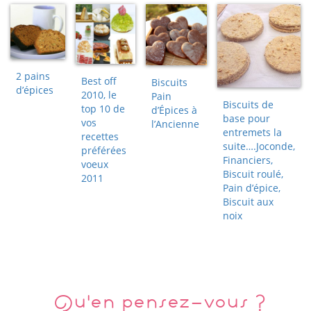
2 pains
Best off
Biscuits
d’épices
2010, le
Pain
Biscuits de
top 10 de
d’Épices à
base pour
vos
l’Ancienne
entremets la
recettes
suite….Joconde,
préférées
Financiers,
voeux
Biscuit roulé,
2011
Pain d’épice,
Biscuit aux
noix
Qu'en pensez-vous ?