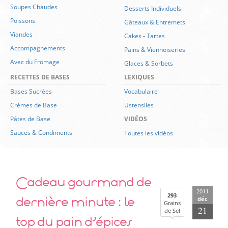
Soupes Chaudes
Desserts Individuels
Poissons
Gâteaux & Entremets
Viandes
Cakes
-
Tartes
Accompagnements
Pains & Viennoiseries
Avec du Fromage
Glaces & Sorbets
RECETTES DE BASES
LEXIQUES
Bases Sucrées
Vocabulaire
Crèmes de Base
Ustensiles
Pâtes de Base
VIDÉOS
Sauces & Condiments
Toutes les vidéos
Cadeau gourmand de
2011
dernière minute : le
293
déc
Grains
21
de Sel
top du pain d’épices