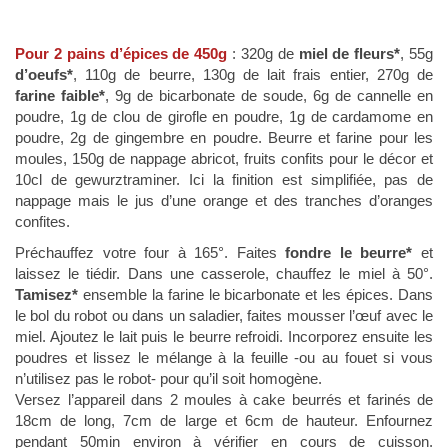
Pour 2 pains d’épices de 450g
: 320g de
miel de fleurs*
, 55g
d’oeufs*
, 110g de beurre, 130g de lait frais entier, 270g de
farine faible*
, 9g de bicarbonate de soude, 6g de cannelle en
poudre, 1g de clou de girofle en poudre, 1g de cardamome en
poudre, 2g de gingembre en poudre. Beurre et farine pour les
moules, 150g de nappage abricot, fruits confits pour le décor et
10cl de gewurztraminer. Ici la finition est simplifiée, pas de
nappage mais le jus d’une orange et des tranches d’oranges
confites.
Préchauffez votre four à 165°. Faites
fondre le beurre*
et
laissez le tiédir. Dans une casserole, chauffez le miel à 50°.
Tamisez*
ensemble la farine le bicarbonate et les épices. Dans
le bol du robot ou dans un saladier, faites mousser l’œuf avec le
miel. Ajoutez le lait puis le beurre refroidi. Incorporez ensuite les
poudres et lissez le mélange à la feuille -ou au fouet si vous
n’utilisez pas le robot- pour qu’il soit homogène.
Versez l’appareil dans 2 moules à cake beurrés et farinés de
18cm de long, 7cm de large et 6cm de hauteur. Enfournez
pendant 50min environ à vérifier en cours de cuisson.