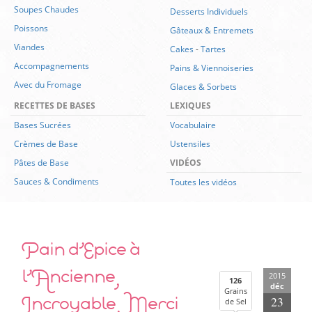
Soupes Chaudes
Desserts Individuels
Poissons
Gâteaux & Entremets
Viandes
Cakes
-
Tartes
Accompagnements
Pains & Viennoiseries
Avec du Fromage
Glaces & Sorbets
RECETTES DE BASES
LEXIQUES
Bases Sucrées
Vocabulaire
Crèmes de Base
Ustensiles
Pâtes de Base
VIDÉOS
Sauces & Condiments
Toutes les vidéos
Pain d’Epice à
l’Ancienne,
2015
126
déc
Grains
Incroyable, Merci
23
de Sel