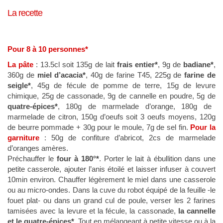
La recette
Pour 8 à 10 personnes*
La pâte
: 13.5cl soit 135g de lait
frais entier*
, 9g de
badiane*
,
360g de
miel d’acacia*
, 40g de farine T45, 225g de
farine de
seigle*
, 45g de fécule de pomme de terre, 15g de levure
chimique, 25g de cassonade, 9g de cannelle en poudre, 5g de
quatre-épices*
, 180g de marmelade d’orange, 180g de
marmelade de citron, 150g d’oeufs soit 3 oeufs moyens, 120g
de beurre pommade + 30g pour le moule, 7g de sel fin.
Pour la
garniture
: 50g de confiture d’abricot, 2cs de marmelade
d’oranges amères.
Préchauffer le
four à 180°*
. Porter le lait à ébullition dans une
petite casserole, ajouter l’anis étoilé et laisser infuser à couvert
10min environ. Chauffer légèrement le miel dans une casserole
ou au micro-ondes. Dans la cuve du robot équipé de la feuille -le
fouet plat- ou dans un grand cul de poule, verser les 2 farines
tamisées avec la levure et la fécule, la cassonade,
la cannelle
et le quatre-épices*.
Tout en mélangeant à petite vitesse ou à la