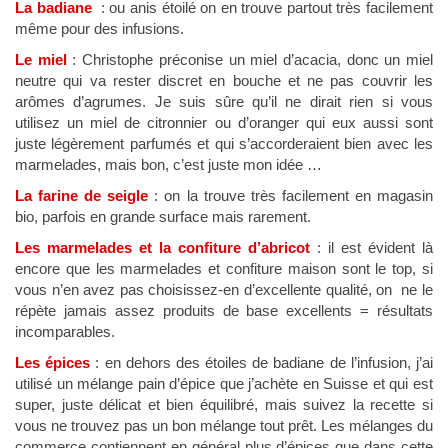
La badiane
: ou anis étoilé on en trouve partout très facilement
même pour des infusions.
Le miel
: Christophe préconise un miel d’acacia, donc un miel
neutre qui va rester discret en bouche et ne pas couvrir les
arômes d’agrumes. Je suis sûre qu’il ne dirait rien si vous
utilisez un miel de citronnier ou d’oranger qui eux aussi sont
juste légèrement parfumés et qui s’accorderaient bien avec les
marmelades, mais bon, c’est juste mon idée …
La farine de seigle
: on la trouve très facilement en magasin
bio, parfois en grande surface mais rarement.
Les marmelades
et la confiture d’abricot
: il est évident là
encore que les marmelades et confiture maison sont le top, si
vous n’en avez pas choisissez-en d’excellente qualité, on ne le
répète jamais assez produits de base excellents = résultats
incomparables.
Les épices
: en dehors des étoiles de badiane de l’infusion, j’ai
utilisé un mélange pain d’épice que j’achète en Suisse et qui est
super, juste délicat et bien équilibré, mais suivez la recette si
vous ne trouvez pas un bon mélange tout prêt. Les mélanges du
commerce contiennent en général plus d’épices que dans cette