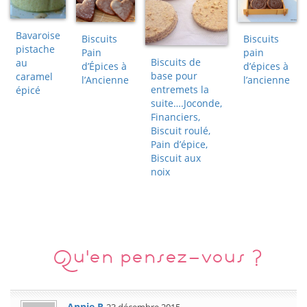
Bavaroise
Biscuits
Biscuits
pistache
Pain
pain
Biscuits de
au
d’Épices à
d’épices à
base pour
caramel
l’Ancienne
l’ancienne
entremets la
épicé
suite….Joconde,
Financiers,
Biscuit roulé,
Pain d’épice,
Biscuit aux
noix
Qu'en pensez-vous ?
Annie R