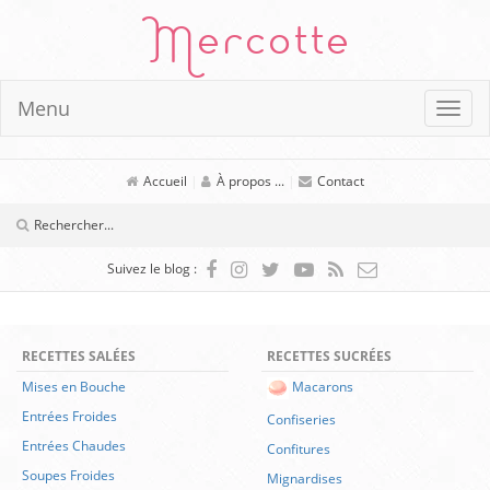
Mercotte
Menu
Accueil
|
À propos ...
|
Contact
Suivez le blog :
RECETTES SALÉES
RECETTES SUCRÉES
Mises en Bouche
Macarons
Entrées Froides
Confiseries
Entrées Chaudes
Confitures
Soupes Froides
Mignardises