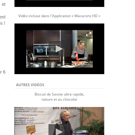
et
Vidéo incluse dans l'Application « Macarons HD »
est
s !
r 6
AUTRES VIDÉOS
Biscuit de Savoie ultra rapide,
nature et au chocolat